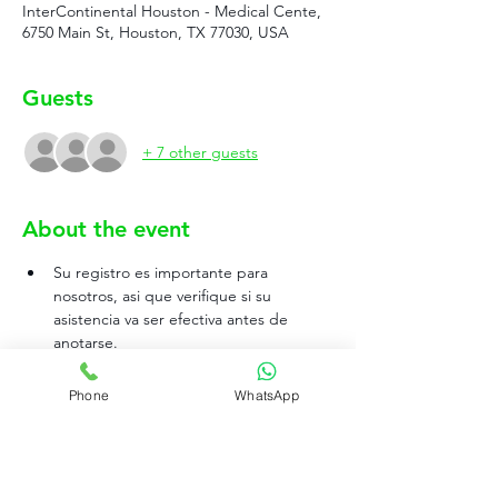
InterContinental Houston - Medical Cente,
6750 Main St, Houston, TX 77030, USA
Guests
+ 7 other guests
About the event
Su registro es importante para 
nosotros, asi que verifique si su 
asistencia va ser efectiva antes de 
anotarse.
Llegar a la Hora pautada.
El uniforme es el indicado en la pagina 
Phone
WhatsApp
rujovalet
, 
por favor verifique si puede 
cumplir con el mismo antes de 
registrase al evento.
Cumplir estrictamente con el uniforme.