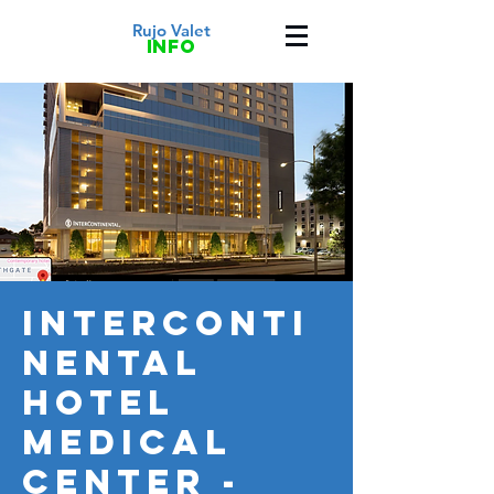
Rujo Valet
info
InterConti
nental
Hotel
Medical
Center -