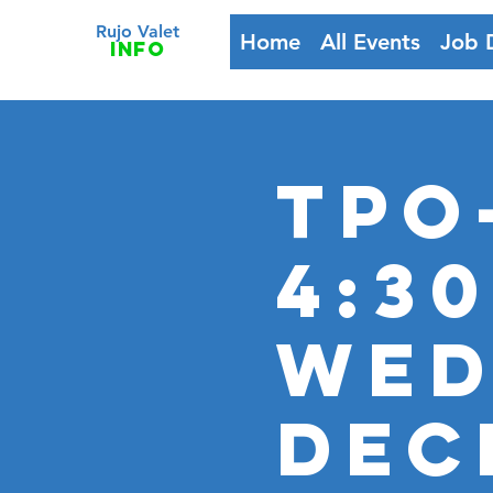
Rujo Valet
Home
All Events
Job 
info
TPO
4:3
Wed
Dec