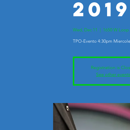
201
Wed, Dec 11
  |  
1650 W Loop 
TPO-Evento 4:30pm Miercoles
Registration is Clo
See other event