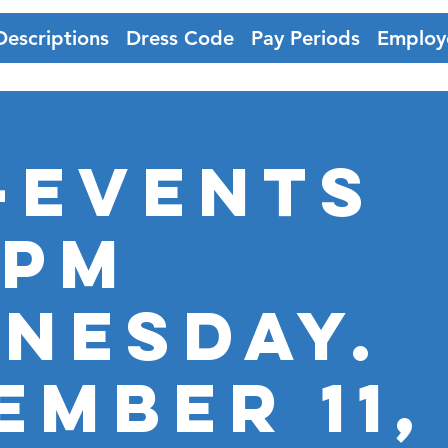
Descriptions
Dress Code
Pay Periods
Employ
-Events
0pm
nesday.
ember 11,