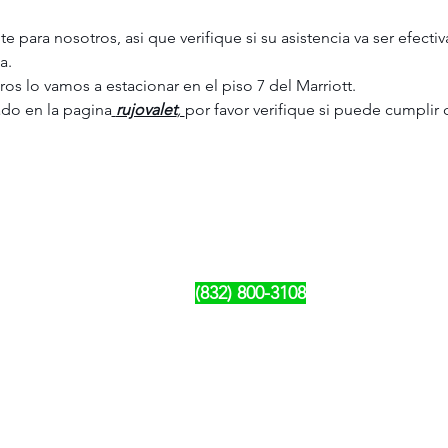
e para nosotros, asi que verifique si su asistencia va ser efecti
a.
os lo vamos a estacionar en el piso 7 del Marriott.
ado en la pagina
rujovalet
, 
por favor verifique si puede cumplir
Rujo Valet Employee Info
Contactenos a traves de
Contact us
(832) 800-3108
Upcoming Events
Company Policy Handbook
Dress Code